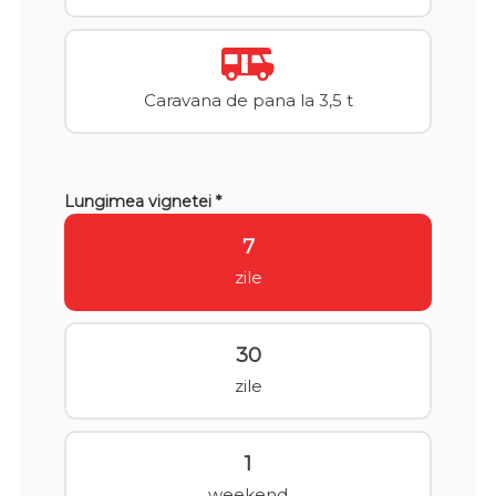
Caravana de pana la 3,5 t
Lungimea vignetei *
7
zile
30
zile
1
weekend