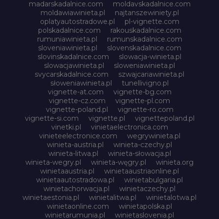
madarskadalnice.com
moldavskadalnice.com
moldawiawinieta.pl
najtanszewiniety.pl
oplatyautostradowe.pl
pl-vignette.com
polskadalnice.com
rakouskadalnice.com
rumuniawinieta.pl
rumunskadalnice.com
sloveniawinieta.pl
slovenskadalnice.com
slovinskadalnice.com
slowacja-winieta.pl
slowacjawinieta.pl
sloweniawinieta.pl
svycarskadalnice.com
szwajcariawinieta.pl
słoweniawinieta.pl
tunellivigno.pl
vignette-at.com
vignette-bg.com
vignette-cz.com
vignette-pl.com
vignette-poland.pl
vignette-ro.com
vignette-si.com
vignette.pl
vignettepoland.pl
vinetki.pl
vinietaelectronica.com
vinieteelectronice.com
wegrywinieta.pl
winieta-austria.pl
winieta-czechy.pl
winieta-litwa.pl
winieta-słowacja.pl
winieta-wegry.pl
winieta-węgry.pl
winieta.org
winietaaustria.pl
winietaaustriaonline.pl
winietaautostradowa.pl
winietabulgaria.pl
winietachorwacja.pl
winietaczechy.pl
winietaestonia.pl
winietalitwa.pl
winietalotwa.pl
winietaonline.com
winietapolska.pl
winietarumunia.pl
winietaslovenia.pl