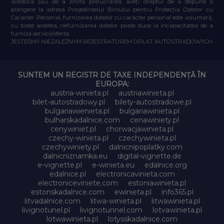
acestora sau de a limita prelucrarea, aveți dreptul de a depune o
plângere la adresa Președintelui Biroului pentru Protecția Datelor cu
Caracter Personal, furnizarea datelor cu caracter personal este voluntară,
cu toate acestea, nefurnizarea datelor poate duce la incapacitatea de a
furniza servicii/oferta.
JESTEŚMY NIEZALEŻNYM REJESTRATOREM OPŁAT AUTOSTRADOWYCH
SUNTEM UN REGISTR DE TAXE INDEPENDENȚĂ ÎN
EUROPA:
austria-winieta.pl
austriawinieta.pl
bilet-autostradowy.pl
bilety-autostradowe.pl
bulgariawienieta.pl
bulgariawinieta.pl
bulharskadalnice.com
cenawiniety.pl
cenywiniet.pl
chorwacjawinieta.pl
czechy-winieta.pl
czechywinieta.pl
czechywiniety.pl
dalnicnipoplatky.com
dalnicniznamka.eu
digital-vignette.de
e-vignette.pl
e-winieta.eu
edalnice.org
edalnice.pl
electronicavinieta.com
electroniceviniete.com
estoniawinieta.pl
estonskadalnice.com
ewinieta.pl
info365.pl
litvadalnice.com
litwa-winieta.pl
litwawinieta.pl
livignotunel.pl
livignotunnel.com
lotvawinieta.pl
lotwawinieta.pl
lotysskadalnice.com