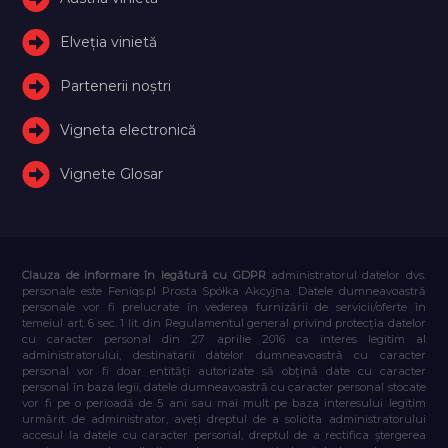
Elveţia vinietă
Partenerii noștri
Vigneta electronică
Vignete Glosar
Clauza de informare în legătură cu GDPR
administratorul datelor dvs.
personale este Feniqs.pl Prosta Spółka Akcyjna. Datele dumneavoastră
personale vor fi prelucrate în vederea furnizării de servicii/oferte în
temeiul art. 6 sec. 1 lit. din Regulamentul general privind protecția datelor
cu caracter personal din 27 aprilie 2016 ca interes legitim al
administratorului, destinatarii datelor dumneavoastră cu caracter
personal vor fi doar entități autorizate să obțină date cu caracter
personal în baza legii, datele dumneavoastră cu caracter personal stocate
vor fi pe o perioadă de 5 ani sau mai mult pe baza interesului legitim
urmărit de administrator, aveți dreptul de a solicita administratorului
accesul la datele cu caracter personal, dreptul de a rectifica ștergerea