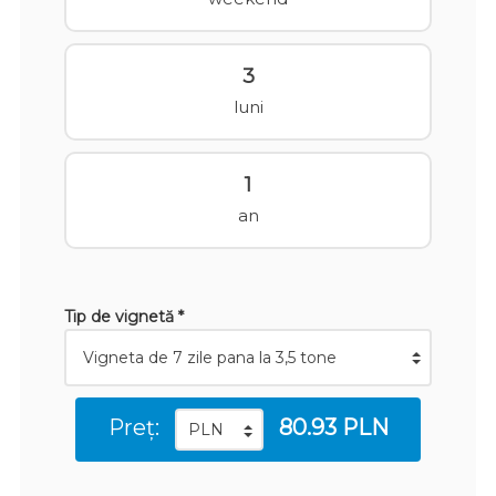
3
luni
1
an
Tip de vignetă *
Preț:
80.93 PLN