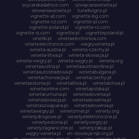
svycarskadalnice.com
szwajcariawinieta.pl
słoweniawinieta.pl
tunellivigno.pl
vignette-at.com
vignette-bg.com
vignette-cz.com
vignette-pl.com
vignette-poland.pl
vignette-ro.com
vignette-si.com
vignette.pl
vignettepoland.pl
vinetki.pl
vinietaelectronica.com
vinieteelectronice.com
wegrywinieta.pl
winieta-austria.pl
winieta-czechy.pl
winieta-litwa.pl
winieta-słowacja.pl
winieta-wegry.pl
winieta-węgry.pl
winieta.org
winietaaustria.pl
winietaaustriaonline.pl
winietaautostradowa.pl
winietabulgaria.pl
winietachorwacja.pl
winietaczechy.pl
winietaestonia.pl
winietalitwa.pl
winietalotwa.pl
winietaonline.com
winietapolska.pl
winietarumunia.pl
winietaslovenia.pl
winietaslowacja.pl
winietaslowenia.pl
winietaszwajcaria.pl
winietasłowenia.pl
winietawegry.pl
winietomat.pl
winiety.org
winietydrogowe.pl
winietyelektroniczne.pl
winietyestonia.pl
winietywegry.pl
winietyzagraniczne.pl
winietyzakup.pl
węgry-winieta.pl
xn--sowacja-njb.org.pl
xn--soweniawinieta-gnc.pl
xn--wgry-winieta-4vb.pl