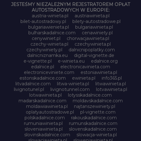
JESTEŚMY NIEZALEŻNYM REJESTRATOREM OPŁAT
AUTOSTRADOWYCH W EUROPIE:
austria-winieta.pl
austriawinieta.pl
bilet-autostradowy.pl
bilety-autostradowe.pl
bulgariawienieta.pl
bulgariawinieta.pl
bulharskadalnice.com
cenawiniety.pl
cenywiniet.pl
chorwacjawinieta.pl
czechy-winieta.pl
czechywinieta.pl
czechywiniety.pl
dalnicnipoplatky.com
dalnicniznamka.eu
digital-vignette.de
e-vignette.pl
e-winieta.eu
edalnice.org
edalnice.pl
electronicavinieta.com
electroniceviniete.com
estoniawinieta.pl
estonskadalnice.com
ewinieta.pl
info365.pl
litvadalnice.com
litwa-winieta.pl
litwawinieta.pl
livignotunel.pl
livignotunnel.com
lotvawinieta.pl
lotwawinieta.pl
lotysskadalnice.com
madarskadalnice.com
moldavskadalnice.com
moldawiawinieta.pl
najtanszewiniety.pl
oplatyautostradowe.pl
pl-vignette.com
polskadalnice.com
rakouskadalnice.com
rumuniawinieta.pl
rumunskadalnice.com
sloveniawinieta.pl
slovenskadalnice.com
slovinskadalnice.com
slowacja-winieta.pl
slowacjawinieta.pl
sloweniawinieta.pl