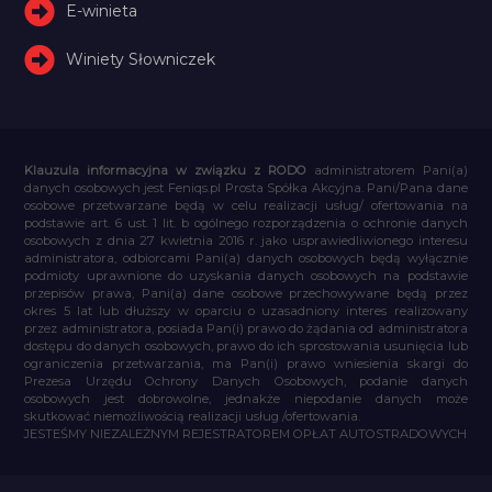
E-winieta
Winiety Słowniczek
Klauzula informacyjna w związku z RODO
administratorem Pani(a)
danych osobowych jest Feniqs.pl Prosta Spółka Akcyjna. Pani/Pana dane
osobowe przetwarzane będą w celu realizacji usług/ ofertowania na
podstawie art. 6 ust. 1 lit. b ogólnego rozporządzenia o ochronie danych
osobowych z dnia 27 kwietnia 2016 r. jako usprawiedliwionego interesu
administratora, odbiorcami Pani(a) danych osobowych będą wyłącznie
podmioty uprawnione do uzyskania danych osobowych na podstawie
przepisów prawa, Pani(a) dane osobowe przechowywane będą przez
okres 5 lat lub dłuższy w oparciu o uzasadniony interes realizowany
przez administratora, posiada Pan(i) prawo do żądania od administratora
dostępu do danych osobowych, prawo do ich sprostowania usunięcia lub
ograniczenia przetwarzania, ma Pan(i) prawo wniesienia skargi do
Prezesa Urzędu Ochrony Danych Osobowych, podanie danych
osobowych jest dobrowolne, jednakże niepodanie danych może
skutkować niemożliwością realizacji usług /ofertowania.
JESTEŚMY NIEZALEŻNYM REJESTRATOREM OPŁAT AUTOSTRADOWYCH