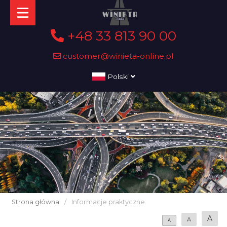
+48 33 813 90 00
customer@winieta-online.pl
Polski
Strona główna
/
Informacje praktyczne
A
A
A