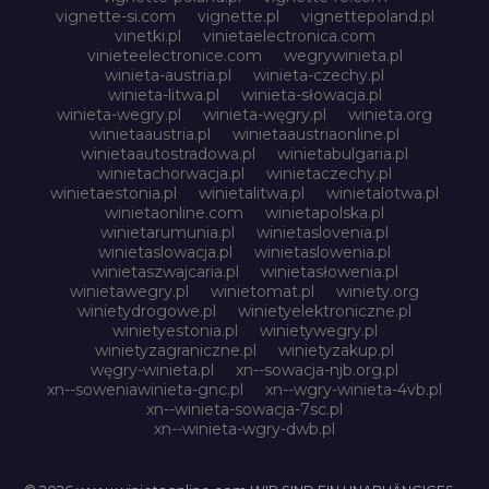
vignette-si.com
vignette.pl
vignettepoland.pl
vinetki.pl
vinietaelectronica.com
vinieteelectronice.com
wegrywinieta.pl
winieta-austria.pl
winieta-czechy.pl
winieta-litwa.pl
winieta-słowacja.pl
winieta-wegry.pl
winieta-węgry.pl
winieta.org
winietaaustria.pl
winietaaustriaonline.pl
winietaautostradowa.pl
winietabulgaria.pl
winietachorwacja.pl
winietaczechy.pl
winietaestonia.pl
winietalitwa.pl
winietalotwa.pl
winietaonline.com
winietapolska.pl
winietarumunia.pl
winietaslovenia.pl
winietaslowacja.pl
winietaslowenia.pl
winietaszwajcaria.pl
winietasłowenia.pl
winietawegry.pl
winietomat.pl
winiety.org
winietydrogowe.pl
winietyelektroniczne.pl
winietyestonia.pl
winietywegry.pl
winietyzagraniczne.pl
winietyzakup.pl
węgry-winieta.pl
xn--sowacja-njb.org.pl
xn--soweniawinieta-gnc.pl
xn--wgry-winieta-4vb.pl
xn--winieta-sowacja-7sc.pl
xn--winieta-wgry-dwb.pl