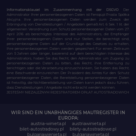
Informationsklausel im Zusammenhang mit der DSGVO
Der
Administrator Ihrer personenbezogenen Daten ist Feniqs.pl Prosta Spółka
Akcyjna. Ihre personenbezogenen Daten werden zum Zweck der
Erbringung von Dienstleistungen / Angeboten gemäß Art. 6 Sek. 1 lit. der
allgemeinen Verordnung zum Schutz personenbezogener Daten vom 27.
April 2016 als berechtigtes Interesse des Administrators, die Empfänger
Ihrer personenbezogenen Daten sind nur Stellen, die berechtigt sind,
personenbezogene Daten auf der Grundlage des Gesetzes zu erhalten,
Ihre personenbezogenen Daten werden gespeichert Für einen Zeitraum
von 5 Jahren oder länger, basierend auf dem berechtigten Interesse des
Administrators, haben Sie das Recht, den Administrator um Zugang zu
personenbezogenen Daten zu bitten, das Recht, ihre Entfernung zu
berichtigen oder die Verarbeitung einzuschränken, Sie haben das Recht,
eine Beschwerde einzureichen Der Präsident des Amtes für den Schutz
personenbezogener Daten, die Bereitstellung personenbezogener Daten
ist freiwillig, die Nichtbereitstellung von Daten kann jedoch dazu führen,
dass Dienstleistungen / Angebote nicht erbracht werden können.
JESTEŚMY NIEZALEŻNYM REJESTRATOREM OPŁAT AUTOSTRADOWYCH
WIR SIND EIN UNABHÄNGIGES MAUTREGISTER IN
EUROPA:
austria-winieta.pl
austriawinieta.pl
bilet-autostradowy.pl
bilety-autostradowe.pl
bulgariawienieta.pl
bulgariawinieta.pl