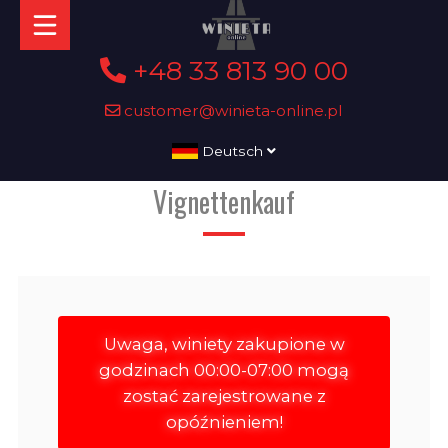
+48 33 813 90 00
customer@winieta-online.pl
Deutsch
Vignettenkauf
Uwaga, winiety zakupione w
godzinach 00:00-07:00 mogą
zostać zarejestrowane z
opóźnieniem!