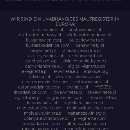
WIR SIND EIN UNABHÄNGIGES MAUTREGISTER IN
EUROPA:
austria-winieta.pl
austriawinieta.pl
bilet-autostradowy.pl
bilety-autostradowe.pl
bulgariawienieta.pl
bulgariawinieta.pl
bulharskadalnice.com
cenawiniety.pl
cenywiniet.pl
chorwacjawinieta.pl
czechy-winieta.pl
czechywinieta.pl
czechywiniety.pl
dalnicnipoplatky.com
dalnicniznamka.eu
digital-vignette.de
e-vignette.pl
e-winieta.eu
edalnice.org
edalnice.pl
electronicavinieta.com
electroniceviniete.com
estoniawinieta.pl
estonskadalnice.com
ewinieta.pl
info365.pl
litvadalnice.com
litwa-winieta.pl
litwawinieta.pl
livignotunel.pl
livignotunnel.com
lotvawinieta.pl
lotwawinieta.pl
lotysskadalnice.com
madarskadalnice.com
moldavskadalnice.com
moldawiawinieta.pl
najtanszewiniety.pl
oplatyautostradowe.pl
pl-vignette.com
polskadalnice.com
rakouskadalnice.com
rumuniawinieta.pl
rumunskadalnice.com