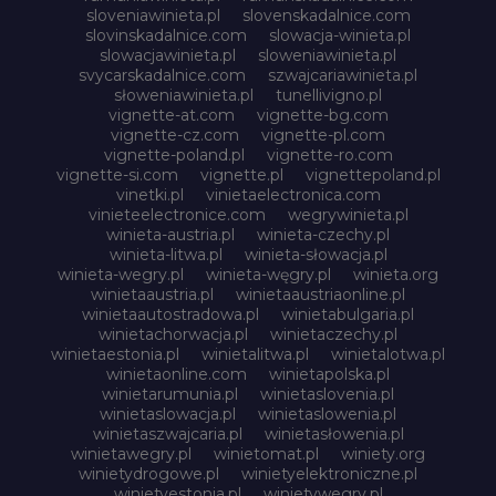
sloveniawinieta.pl
slovenskadalnice.com
slovinskadalnice.com
slowacja-winieta.pl
slowacjawinieta.pl
sloweniawinieta.pl
svycarskadalnice.com
szwajcariawinieta.pl
słoweniawinieta.pl
tunellivigno.pl
vignette-at.com
vignette-bg.com
vignette-cz.com
vignette-pl.com
vignette-poland.pl
vignette-ro.com
vignette-si.com
vignette.pl
vignettepoland.pl
vinetki.pl
vinietaelectronica.com
vinieteelectronice.com
wegrywinieta.pl
winieta-austria.pl
winieta-czechy.pl
winieta-litwa.pl
winieta-słowacja.pl
winieta-wegry.pl
winieta-węgry.pl
winieta.org
winietaaustria.pl
winietaaustriaonline.pl
winietaautostradowa.pl
winietabulgaria.pl
winietachorwacja.pl
winietaczechy.pl
winietaestonia.pl
winietalitwa.pl
winietalotwa.pl
winietaonline.com
winietapolska.pl
winietarumunia.pl
winietaslovenia.pl
winietaslowacja.pl
winietaslowenia.pl
winietaszwajcaria.pl
winietasłowenia.pl
winietawegry.pl
winietomat.pl
winiety.org
winietydrogowe.pl
winietyelektroniczne.pl
winietyestonia.pl
winietywegry.pl