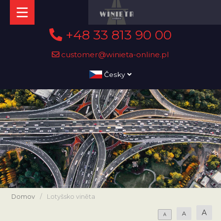
+48 33 813 90 00
customer@winieta-online.pl
Česky
Domov
/
Lotyšsko viněta
A
A
A