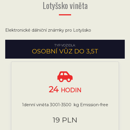
Lotyšsko viněta
Elektronické dálniční známky pro Lotyšsko
TYP VOZIDLA:
OSOBNÍ VŮZ DO 3,5T
24
HODIN
1denní viněta 3001-3500 kg Emission-free
19 PLN