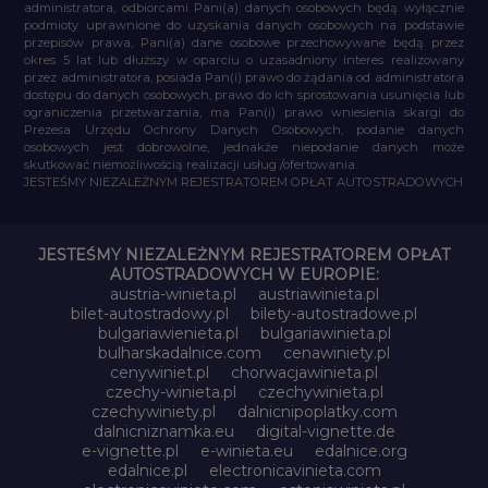
administratora, odbiorcami Pani(a) danych osobowych będą wyłącznie
podmioty uprawnione do uzyskania danych osobowych na podstawie
przepisów prawa, Pani(a) dane osobowe przechowywane będą przez
okres 5 lat lub dłuższy w oparciu o uzasadniony interes realizowany
przez administratora, posiada Pan(i) prawo do żądania od administratora
dostępu do danych osobowych, prawo do ich sprostowania usunięcia lub
ograniczenia przetwarzania, ma Pan(i) prawo wniesienia skargi do
Prezesa Urzędu Ochrony Danych Osobowych, podanie danych
osobowych jest dobrowolne, jednakże niepodanie danych może
skutkować niemożliwością realizacji usług /ofertowania.
JESTEŚMY NIEZALEŻNYM REJESTRATOREM OPŁAT AUTOSTRADOWYCH
JESTEŚMY NIEZALEŻNYM REJESTRATOREM OPŁAT
AUTOSTRADOWYCH W EUROPIE:
austria-winieta.pl
austriawinieta.pl
bilet-autostradowy.pl
bilety-autostradowe.pl
bulgariawienieta.pl
bulgariawinieta.pl
bulharskadalnice.com
cenawiniety.pl
cenywiniet.pl
chorwacjawinieta.pl
czechy-winieta.pl
czechywinieta.pl
czechywiniety.pl
dalnicnipoplatky.com
dalnicniznamka.eu
digital-vignette.de
e-vignette.pl
e-winieta.eu
edalnice.org
edalnice.pl
electronicavinieta.com