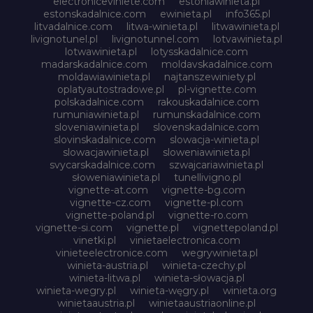
electroniceviniete.com
estoniawinieta.pl
estonskadalnice.com
ewinieta.pl
info365.pl
litvadalnice.com
litwa-winieta.pl
litwawinieta.pl
livignotunel.pl
livignotunnel.com
lotvawinieta.pl
lotwawinieta.pl
lotysskadalnice.com
madarskadalnice.com
moldavskadalnice.com
moldawiawinieta.pl
najtanszewiniety.pl
oplatyautostradowe.pl
pl-vignette.com
polskadalnice.com
rakouskadalnice.com
rumuniawinieta.pl
rumunskadalnice.com
sloveniawinieta.pl
slovenskadalnice.com
slovinskadalnice.com
slowacja-winieta.pl
slowacjawinieta.pl
sloweniawinieta.pl
svycarskadalnice.com
szwajcariawinieta.pl
słoweniawinieta.pl
tunellivigno.pl
vignette-at.com
vignette-bg.com
vignette-cz.com
vignette-pl.com
vignette-poland.pl
vignette-ro.com
vignette-si.com
vignette.pl
vignettepoland.pl
vinetki.pl
vinietaelectronica.com
vinieteelectronice.com
wegrywinieta.pl
winieta-austria.pl
winieta-czechy.pl
winieta-litwa.pl
winieta-słowacja.pl
winieta-wegry.pl
winieta-węgry.pl
winieta.org
winietaaustria.pl
winietaaustriaonline.pl