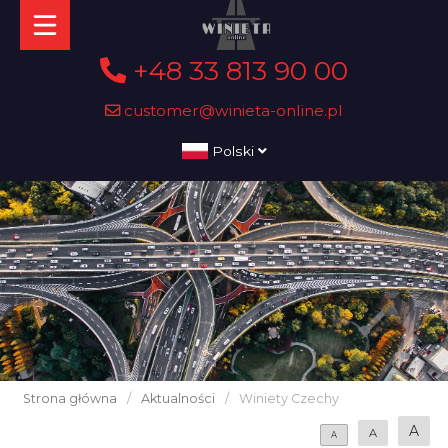
+48 33 813 90 00
customer@winieta-online.pl
Polski
Strona główna
/
Aktualności
/
Winiety Czechy
A
A
A