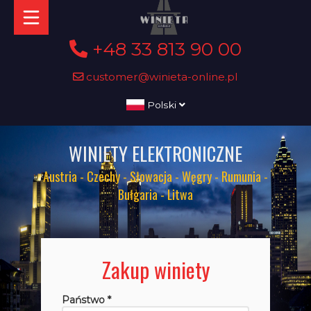
+48 33 813 90 00
customer@winieta-online.pl
Polski
WINIETY ELEKTRONICZNE
Austria - Czechy - Słowacja - Węgry - Rumunia -
Bułgaria - Litwa
Zakup winiety
Państwo *