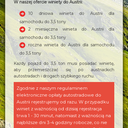
W naszej ofercie winiety do Austrii:
10 dniowa winieta do Austrii dla
samochodu do 3,5 tony
2 miesięczna winieta do Austrii dla
samochodu do 3,5 tony
roczna winieta do Austrii dla samochodu
do 3,5 tony
Każdy pojazd do 3,5 ton musi posiadać winietę,
aby przemieszczać się po austriackich
autostradach i drogach szybkiego ruchu.
Zgodnie z naszym regulaminem
elektroniczne opłaty autostradowe do
Austrii rejestrujemy od razu. W przypadku
winiet z ważnością od dzisiaj rejestracja
trwa 1 - 30 minut, natomiast z ważnością na
najbliższe dni 3-4 godziny robocze, co nie