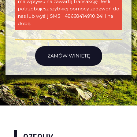
ma wpływu na zawartą transakcję. Jeśli
potrzebujesz szybkiej pomocy zadzwoń do
nas lub wyślij SMS +48668414910 24H na
dobę.
ZAMÓW WINIETĘ